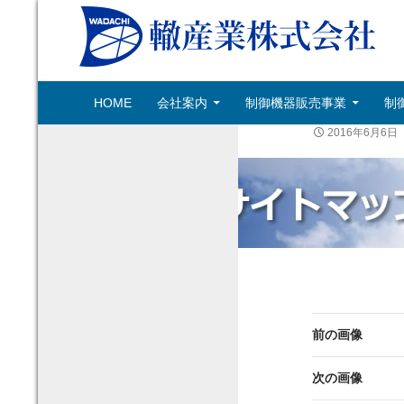
コンテンツへ移動
検
轍産業株式会社
HOME
会社案内
制御機器販売事業
制
索
轍産業株式会社｜機械式立体駐車場製
2016年6月6日
作｜ゴンドラ設計・製作・設置・施工
｜ベルトコンベア設計・製作・販売｜
特殊車両設計・製作|制御システム
前の画像
次の画像