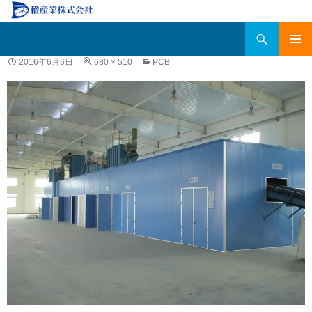
検
轍産業株式会社
索
コ
メインメ
2016年6月6日
680 × 510
PCB
ン
ニュー
テ
ン
ツ
へ
移
動