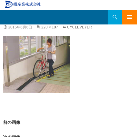
検
轍産業株式会社
索
コ
メインメ
2016年6月6日
220 × 187
CYCLEVEYER
ン
ニュー
テ
ン
ツ
へ
移
動
前の画像