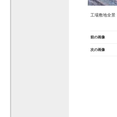
工場敷地全景
前の画像
次の画像