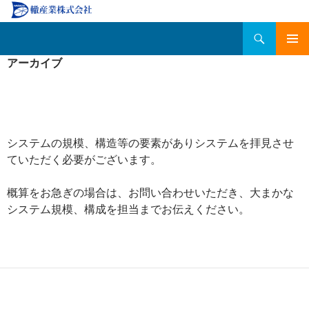
検
轍産業株式会社
索
コ
メインメ
アーカイブ
ン
ニュー
テ
ン
ツ
へ
移
システムの規模、構造等の要素がありシステムを拝見させ
動
ていただく必要がございます。
概算をお急ぎの場合は、お問い合わせいただき、大まかな
システム規模、構成を担当までお伝えください。