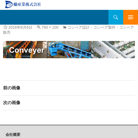
検
轍産業株式会社
索
コ
メインメ
2016年6月6日
760 × 100
コンベア設計・コンベア製作・コンベア
ン
販売
ニュー
テ
ン
ツ
へ
移
動
前の画像
次の画像
会社概要