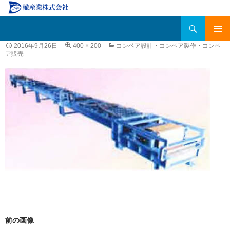
検
轍産業株式会社
索
コ
メインメ
2016年9月26日
400 × 200
コンベア設計・コンベア製作・コンベ
ン
ア販売
ニュー
テ
ン
ツ
へ
移
動
前の画像