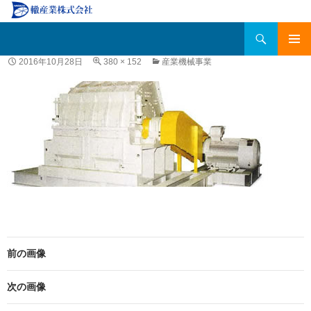
検
轍産業株式会社
索
コ
メインメ
2016年10月28日
380 × 152
産業機械事業
ン
ニュー
テ
ン
ツ
へ
移
動
前の画像
次の画像