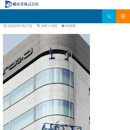
検
轍産業株式会社
索
コ
メインメ
2016年6月27日
300 × 400
HOME
ン
ニュー
テ
ン
ツ
へ
移
動